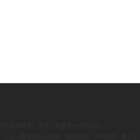
啤酒历史集研发、生产、销售于一体的公司。
景，企业一直遵循匠心精神，苛刻选材，从不将就，建立了