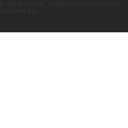
新鲜”精酿啤酒的品牌。八樽精酿在未来持续在渠道布局、
兴中国精酿啤酒业。