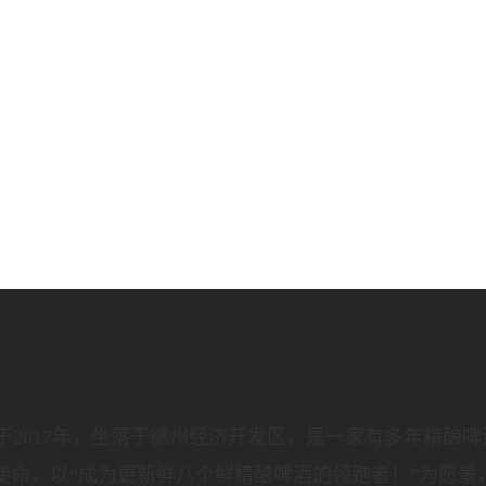
2017年，坐落于德州经济开发区，是一家有多年精酿
使命，以“成为更新鲜八个鲜精酿啤酒的领跑者！”为愿