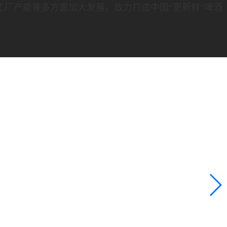
工厂产能等多方面加大发展，致力打造中国“更新鲜”啤酒