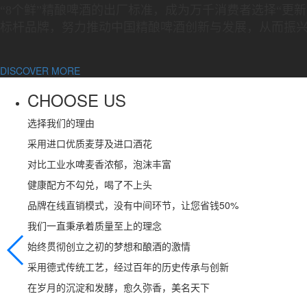
“8个鲜”精酿啤酒的出厂标准，成为万千消费者选择“更
标杆品牌，努力推动中国精酿啤酒创新与发展，从而振
DISCOVER MORE
CHOOSE US
选择我们的理由
采用进口优质麦芽及进口酒花
对比工业水啤麦香浓郁，泡沫丰富
健康配方不勾兑，喝了不上头
品牌在线直销模式，没有中间环节，让您省钱50%
我们一直秉承着质量至上的理念
始终贯彻创立之初的梦想和酿酒的激情
采用德式传统工艺，经过百年的历史传承与创新
在岁月的沉淀和发酵，愈久弥香，美名天下